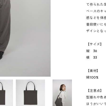
て作られた
ベースのキ
感などを体
普段使いに
ザインとな
【サイズ】
縦 36
横 33
【素材】
綿100%
【注意点】
型崩れや色
ほうがいい