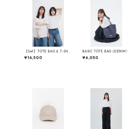
【Set】TOTE BAG & T-SHIR
BASIC TOTE BAG (DENIM
T
¥16,500
¥6,050