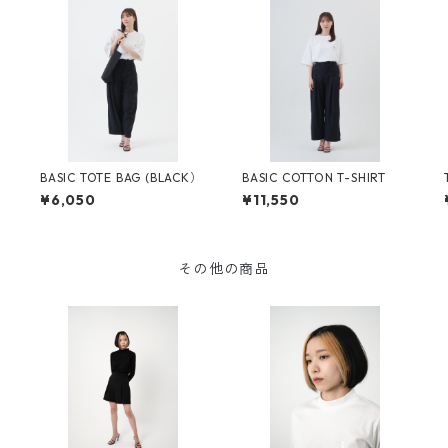
）
BASIC TOTE BAG (BLACK）
BASIC COTTON T-SHIRT
¥6,050
¥11,550
その他の商品