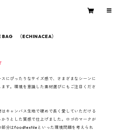
E BAG （ECHINACEA）
T
ースにぴったりなサイズ感で、さまざまなシーンに
します。環境を意識した素材選びにもご注目くださ
材はキャンバス生地で硬めで長く愛していただける
っかりとした質感で仕上げました。ロゴのマークが
部分はfoodtextileといった環境問題を考えられ