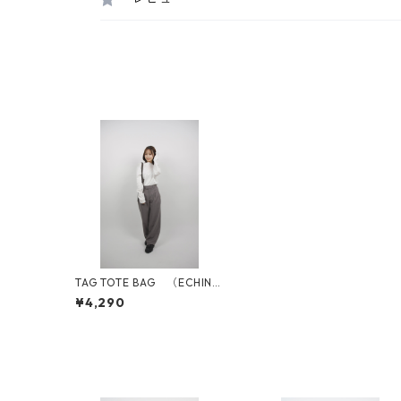
TAG TOTE BAG （ECHINA
CEA）
¥4,290