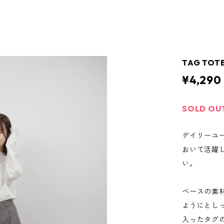
TAG TOT
¥4,290
SOLD OU
デイリーユ
おいて活躍
い。
ベースの素
ようにとし
入ったタグの