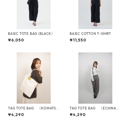
BASIC TOTE BAG (BLACK）
BASIC COTTON T-SHIRT
¥6,050
¥11,550
TAG TOTE BAG （KOMATSU
TAG TOTE BAG （ECHINACE
NA）
A）
¥4,290
¥4,290