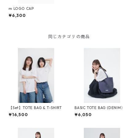
m LOGO CAP
¥6,300
同じカテゴリの商品
【Set】TOTE BAG & T-SHIRT
BASIC TOTE BAG (DENIM）
¥16,500
¥6,050