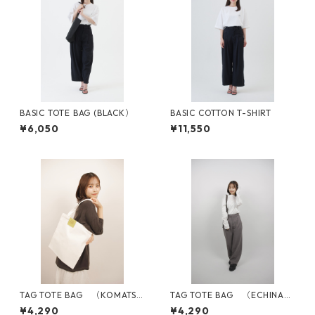
BASIC TOTE BAG (BLACK）
BASIC COTTON T-SHIRT
¥6,050
¥11,550
TAG TOTE BAG （KOMATSU
TAG TOTE BAG （ECHINACE
NA）
A）
¥4,290
¥4,290