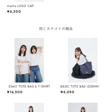
maito LOGO CAP
¥6,300
同じカテゴリの商品
【Set】TOTE BAG & T-SHIRT
BASIC TOTE BAG (DENIM）
¥16,500
¥6,050