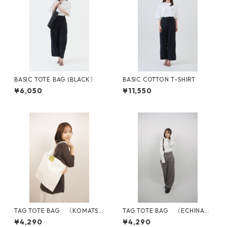
BASIC TOTE BAG (BLACK）
BASIC COTTON T-SHIRT
¥6,050
¥11,550
TAG TOTE BAG （KOMATSU
TAG TOTE BAG （ECHINACE
NA）
A）
¥4,290
¥4,290