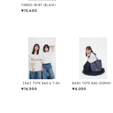
TIERED SKIRT (BLACK)
¥13,400
【Set】TOTE BAG & T-SHIR
BASIC TOTE BAG (DENIM
T
¥16,500
¥6,050