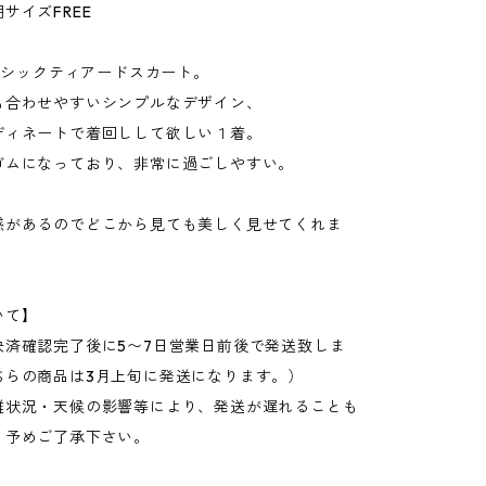
サイズFREE
ベーシックティアードスカート。
も合わせやすいシンプルなデザイン、
ディネートで着回しして欲しい１着。
ゴムになっており、非常に過ごしやすい。
感があるのでどこから見ても美しく見せてくれま
いて】
決済確認完了後に5〜7日営業日前後で発送致しま
ちらの商品は3月上旬に発送になります。）
雑状況・天候の影響等により、発送が遅れることも
。予めご了承下さい。