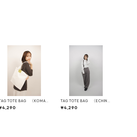
TAG TOTE BAG （KOMATS
TAG TOTE BAG （ECHINA
UNA）
CEA）
¥4,290
¥4,290