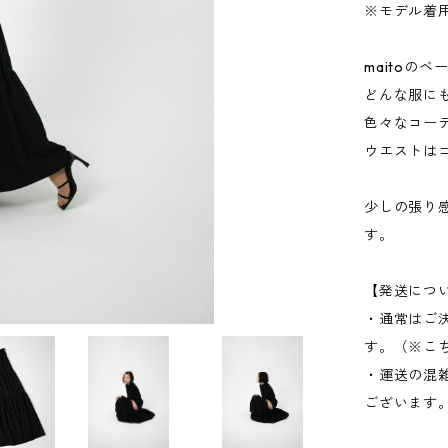
※モデル着用
maitoの
どんな服に
色々なコー
ウエストは
少しの張り
す。
【発送につ
・通常はご
す。（※こ
・運送の混
ございます