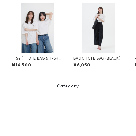
【Set】TOTE BAG & T-SHIR
BASIC TOTE BAG (BLACK）
T
¥16,500
¥6,050
Category