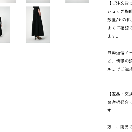
【ご注文後
ショップ機能
数量/その
よくご確認
ます。
自動返信メ
ど、情報の誤
ルまでご連
【返品・交
お客様都合
す。
万一、商品