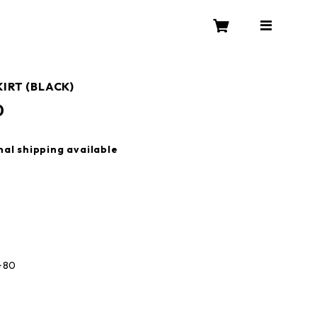
KIRT (BLACK)
0
nal shipping available
】
80