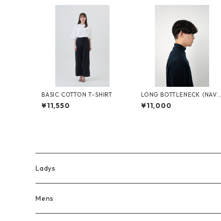
BASIC COTTON T-SHIRT
LONG BOTTLENECK (NAV
E)
¥11,550
¥11,000
Ladys
Mens